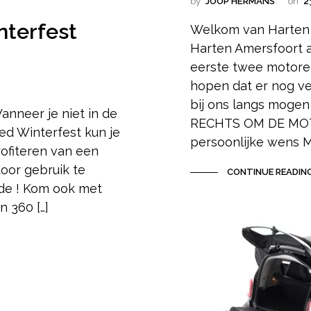
by
JOOP HERMANS
on
2
terfest
Welkom van Harten
Harten Amersfoort a
eerste twee motoren
hopen dat er nog ve
bij ons langs moge
nneer je niet in de
RECHTS OM DE MOT
ed Winterfest kun je
persoonlijke wens Me
ofiteren van een
door gebruik te
CONTINUE READIN
de ! Kom ook met
 360 […]