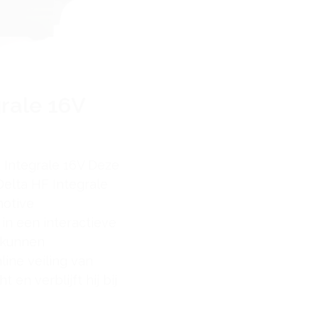
Harley-Davi
(Model 2015
by
JOOP HERMANS
on
4
grale 16V
[mbYTPlayer url=”h
v=8yADU-VXb44″ opac
ratio=”auto” isinline
 Integrale 16V Deze
realfullscreen=”true”
Delta HF Integrale
mute=”false” loop=”fa
motive
gaTrack=”false”] N
n een interactieve
LINKS NAAR RECHT
 kunnen
Roteren << || >> zoo
ine veiling van
haar product range 
 en verblijft hij bij
2015 modellen de ‘Str
wendbare […]