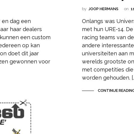
by
JOOP HERMANS
on
1
ar en dag een
Onlangs was Univer
aar haar dealers
met hun URE-14. De
 kunnen een custom
racing teams van de 
iedereen op kan
andere interessante
n doet dit jaar
universiteiten aan m
jzen gewonnen voor
werelds grootste on
met competities die
worden gehouden. […
CONTINUE READIN