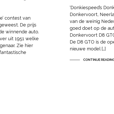
‘Donkiespeed’s Don
Donkervoort, Neerla
e’ contest van
van de weinig Neder
geweest. De prijs
goed doet op de aut
de winnende auto.
Donkervoort D8 GTO
ver uit 1951 welke
De D8 GTO is de ope
genaar. Zie hier
nieuwe model […]
fantastische
CONTINUE READIN