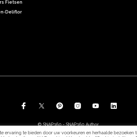
rs Fietsen
-Deliflor
©
SNAP360
- SNAP360 Author.
e ervaring te bieden door uw voorkeuren en herhaalde bezoeken t