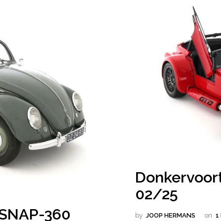
Donkervoor
02/25
ij SNAP-360
by
JOOP HERMANS
on
1