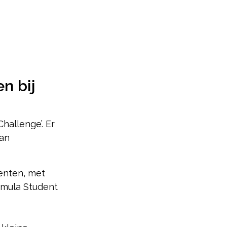
n bij
hallenge’. Er
van
denten, met
rmula Student