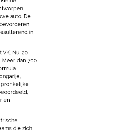
​kleine
ontworpen,
uwe auto. De
t bevorderen
esulterend in
 VK. Nu, 20
d. Meer dan 700
Formula
ongarije,
pronkelijke
beoordeeld,
r en
trische
eams die zich