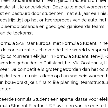
jf een studententeam heeft gecontracteerd om een ​
rmule-stijl te ontwikkelen. Deze auto moet worden 
t en bestuurd door studenten, met elk jaar een nie
edstrijd ligt op het ontwerpproces van de auto, he
obleemoplossende en goed georganiseerde teams, r
van de toekomst.
ormula SAE naar Europa, met Formula Student in het
ft de concurrentie zich over de hele wereld versprei
d concurreren elk jaar in Formula Student, terwijl 
worden gehouden in Duitsland, het VK, Oostenrijk, H
eer. De competitie is groter geworden dan het oors
ij de teams nu niet alleen op hun snelheid worden 
n bouwpraktijken, financiële planning, teamstructuu
nten.
uceerde Formula Student een aparte klasse voor elek
rmula Student Electric. URE was een van de eerste t