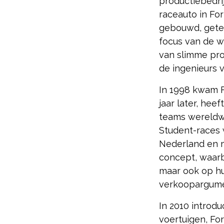
productiebedri
raceauto in Fo
gebouwd, getes
focus van de w
van slimme pr
de ingenieurs 
In 1998 kwam F
jaar later, hee
teams wereldwij
Student-races 
Nederland en m
concept, waarb
maar ook op hu
verkoopargume
In 2010 introd
voertuigen, Fo