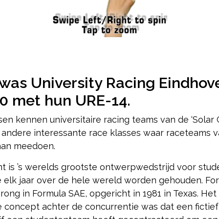
was University Racing Eindhove
0 met hun URE-14.
n kennen universitaire racing teams van de ‘Solar C
g andere interessante race klasses waar raceteams 
 aan meedoen.
t is ’s werelds grootste ontwerpwedstrijd voor stu
e elk jaar over de hele wereld worden gehouden. Fo
prong in Formula SAE, opgericht in 1981 in Texas. Het
e concept achter de concurrentie was dat een fictief