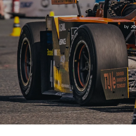
by
JO