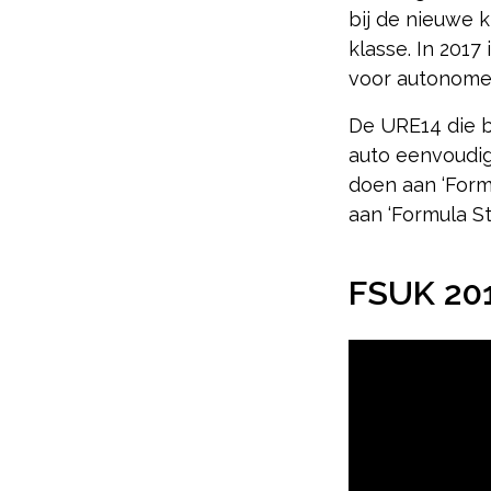
bij de nieuwe 
klasse. In 201
voor autonome 
De URE14 die bi
auto eenvoudi
doen aan ‘Form
aan ‘Formula St
FSUK 201