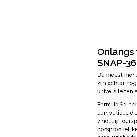
Onlangs 
SNAP-36
De meest mense
zijn echter no
universiteiten
Formula Studen
competities di
vindt zijn oors
oorspronkelijk