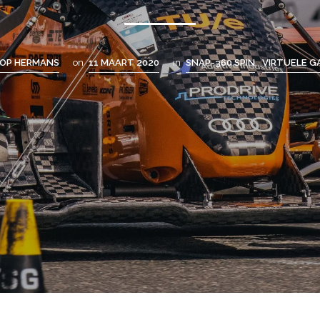
OP HERMANS
on
11 MAART 2020
in
SNAP-360 SPIN
,
VIRTUELE G