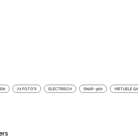
GEN
72 FOTO'S
ELECTRISCH
SNAP-360
VIRTUELE G
ers