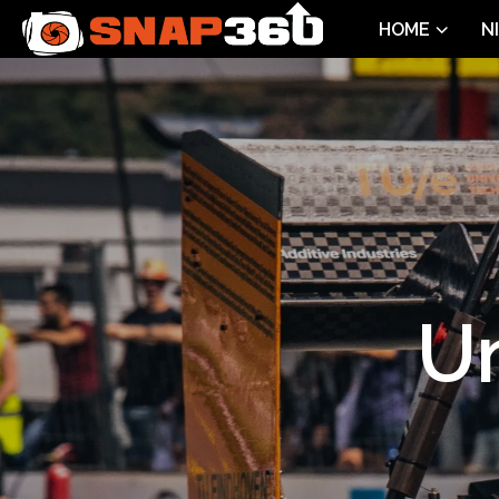
HOME
N
Un