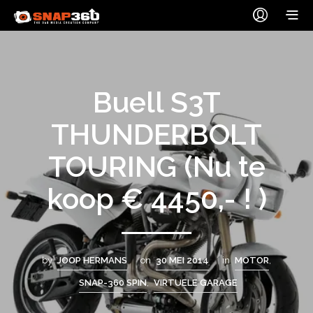
Buell S3T
THUNDERBOLT
TOURING (Nu te
koop € 4450,- ! )
by
JOOP HERMANS
on
30 MEI 2014
in
MOTOR
,
SNAP-360 SPIN
,
VIRTUELE GARAGE