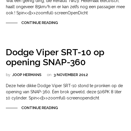
Wat een geinig ding, die Renault Twizy. Helemaal electrisch,
haalt ongeveer 85km/h en er kan zelfs nog een passagier mee
ook ! Spin<<||>>zoomfull-screenOpenDicht
CONTINUE READING
Dodge Viper SRT-10 op
opening SNAP-360
by
JOOP HERMANS
on
3 NOVEMBER 2012
Deze hele dikke Dodge Viper SRT-10 stond te pronken op de
opening van SNAP-360. Éen brok geweld, deze 506PK 8 liter
10 cylinder. Spin<<||>>zoomfull-screenopendicht
CONTINUE READING