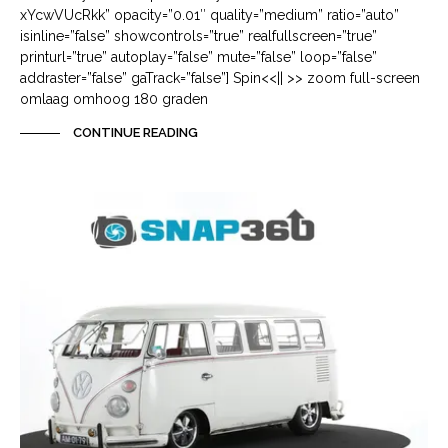
xYcwVUcRkk” opacity=”0.01″ quality=”medium” ratio=”auto”
isinline=”false” showcontrols=”true” realfullscreen=”true”
printurl=”true” autoplay=”false” mute=”false” loop=”false”
addraster=”false” gaTrack=”false”] Spin<<|| >> zoom full-screen
omlaag omhoog 180 graden
CONTINUE READING