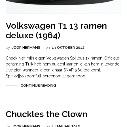
Volkswagen T1 13 ramen
deluxe (1964)
by
JOOP HERMANS
on
13 OKTOBER 2012
Check hier mijn eigen Volkswagen Spijlbus 13 ramen. Officiele
benaming T1 Ik heb hem nu acht jaar en je kan hem in levende
lijve zien wanneer je een x naar SNAP-360 toe komt.
Spin<<||>>zoomfull-screenomlaagomhoog
CONTINUE READING
Chuckles the Clown
by
JOOP HERMANS
on
1 JANUARI 2012