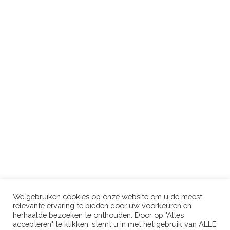
Beschermd: TEAM-FOTO
by
JOOP HERMANS
on
1 JANUARI 2000
Er is geen samenvatting, omdat dit een beschermd bericht is.
CONTINUE READING
We gebruiken cookies op onze website om u de meest
relevante ervaring te bieden door uw voorkeuren en
herhaalde bezoeken te onthouden. Door op "Alles
accepteren" te klikken, stemt u in met het gebruik van ALLE