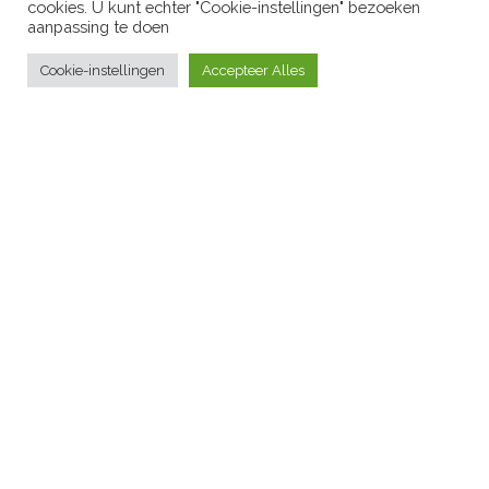
cookies. U kunt echter "Cookie-instellingen" bezoeken
aanpassing te doen
Cookie-instellingen
Accepteer Alles
Porsche 911 CARRERA 2
CABRIOLET (1990)
by
JOOP HERMANS
on
16 OKTOBER 1990
Porsche 911 CARRERA 2 CABRIOLET ! Deze fantastische auto is
nu voor iedereen in de virtuele garage van het SNAP-360
museum rondom te bekijken. (NB: aanraken mag !) Draai, open
de deuren, kap, motorklep en zoom in op elk detail ! Natuurlijk
kan jouw voertuig ook in een virtuele garage worden gezet,
waarna je hem […]
CONTINUE READING
NO MORE ITEMS AVAILABLE.