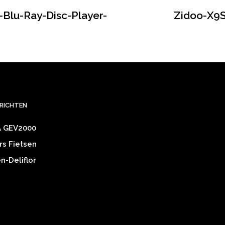
Blu-Ray-Disc-Player-
Zidoo-X9
ERICHTEN
 GEV2000
rs Fietsen
-Deliflor