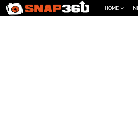
HOME
N