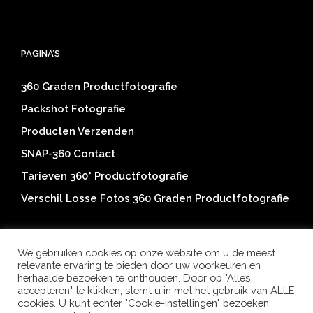
PAGINA’S
360 Graden Productfotografie
Packshot Fotografie
Producten Verzenden
SNAP-360 Contact
Tarieven 360° Productfotografie
Verschil Losse Fotos 360 Graden Productfotografie
We gebruiken cookies op onze website om u de meest
relevante ervaring te bieden door uw voorkeuren en
herhaalde bezoeken te onthouden. Door op "Alles
accepteren" te klikken, stemt u in met het gebruik van ALLE
cookies. U kunt echter "Cookie-instellingen" bezoeken