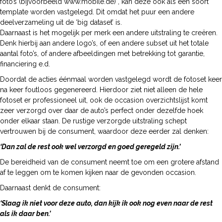
foto’s (bijvoorbeeld www.mobile.de) , kan deze ook als een soort
template worden vastgelegd. Dit omdat het puur een andere
deelverzameling uit de ‘big dataset’ is.
Daarnaast is het mogelijk per merk een andere uitstraling te creëren.
Denk hierbij aan andere logo’s, of een andere subset uit het totale
aantal foto’s, of andere afbeeldingen met betrekking tot garantie,
financiering e.d.
Doordat de acties éénmaal worden vastgelegd wordt de fotoset keer
na keer foutloos gegenereerd. Hierdoor ziet niet alleen de hele
fotoset er professioneel uit, ook de occasion overzichtslijst komt
zeer verzorgd over daar de auto’s perfect onder dezelfde hoek
onder elkaar staan. De rustige verzorgde uitstraling schept
vertrouwen bij de consument, waardoor deze eerder zal denken:
‘Dan zal de rest ook wel verzorgd en goed geregeld zijn.’
De bereidheid van de consument neemt toe om een grotere afstand
af te leggen om te komen kijken naar de gevonden occasion.
Daarnaast denkt de consument:
‘Slaag ik niet voor deze auto, dan kijk ik ook nog even naar de rest
als ik daar ben.’